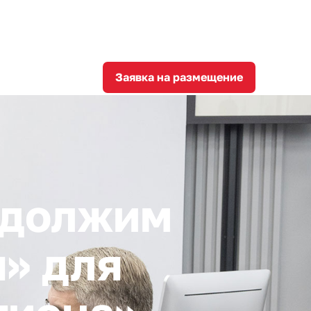
8
corporation@invest-tula.com
Личный кабинет
ции
Заявка на размещение
одолжим
» для