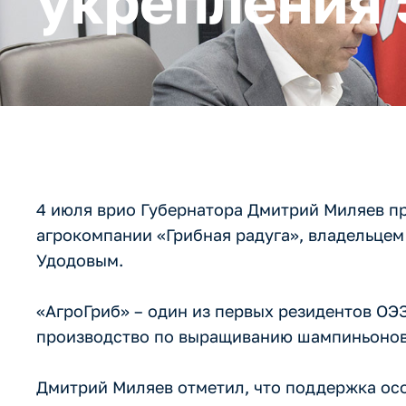
укрепления 
4 июля врио Губернатора Дмитрий Миляев п
агрокомпании «Грибная радуга», владельце
Удодовым.
«АгроГриб» – один из первых резидентов ОЭ
производство по выращиванию шампиньонов
Дмитрий Миляев отметил, что поддержка ос