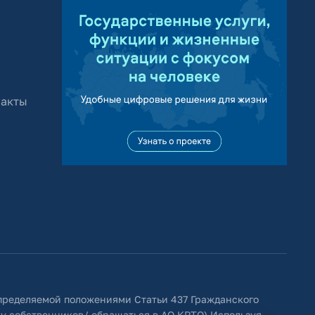
 акты
определяемой положениями Статьи 437 Гражданского
 у собственников/ обращаться в АО КРТО).Используя