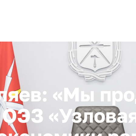
+ 7 (4872) 338-00
Горячая линия:
гионе
Инвестстандарт
Инвестору
Пресс-центр
О корпора
ляев: «Мы пр
ОЭЗ «Узловая