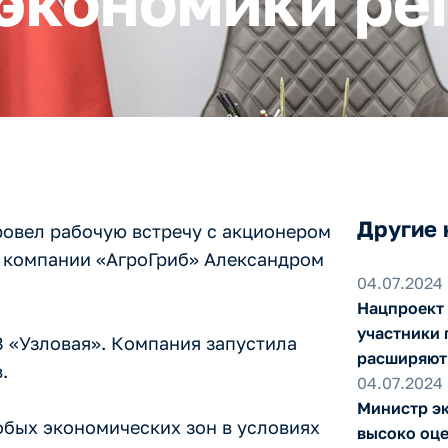
экономики ре
Другие 
ровел рабочую встречу с акционером
м компании «АгроГриб» Александром
04.07.2024
Нацпроект 
участники 
З «Узловая». Компания запустила
расширяют 
.
04.07.2024
Министр э
обых экономических зон в условиях
высоко оц