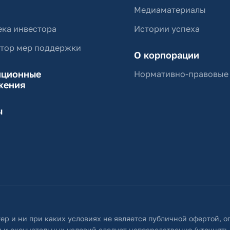
Медиаматериалы
ка инвестора
Истории успеха
ятор мер поддержки
О корпорации
иционные
Нормативно-правовые
жения
ы
ер и ни при каких условиях не является публичной офертой, 
 и окончательных условий следует непосредственно (уточнять