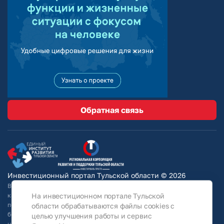
Обратная связь
Инвестиционный портал Тульской области © 2026
Вся информация на сайте носит ознакомительный характер и ни при
На инвестиционном портале Тульской
каких условиях не является публичной офертой, определяемой
положениями Статьи 437 Гражданского кодекса РФ. Для получения
области обрабатываются файлы cookies с
более подробной информации и окончательных условий следует
целью улучшения работы и сервис
непосредственно (уточнять у собственников/ обращаться в АО