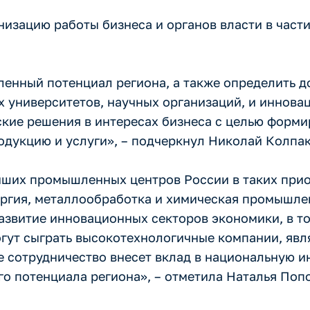
низацию работы бизнеса и органов власти в част
енный потенциал региона, а также определить 
 университетов, научных организаций, и иннова
еские решения в интересах бизнеса с целью фор
дукцию и услуги», – подчеркнул Николай Колпак
йших промышленных центров России в таких прио
ргия, металлообработка и химическая промышле
развитие инновационных секторов экономики, в т
огут сыграть высокотехнологичные компании, яв
е сотрудничество внесет вклад в национальную 
го потенциала региона», – отметила Наталья Попо