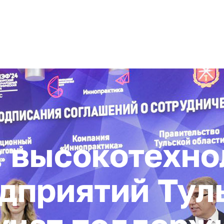
+ 7 (4872) 338-00
Горячая линия:
гионе
Инвестстандарт
Инвестору
Пресс-центр
О корпора
 высокотехно
дприятий Тул