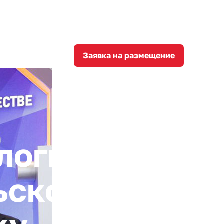
8
corporation@invest-tula.com
Личный кабинет
ции
Заявка на размещение
логичные
ьской