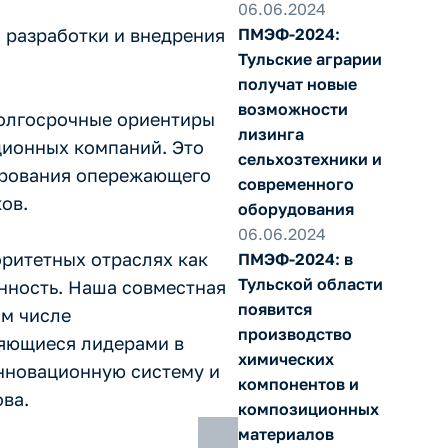
06.06.2024
и разработки и внедрения
ПМЭФ-2024:
Тульские аграрии
получат новые
возможности
долгосрочные ориентиры
лизинга
ционных компаний. Это
сельхозтехники и
мирования опережающего
современного
ов.
оборудования
06.06.2024
ритетных отраслях как
ПМЭФ-2024: в
Тульской области
нность. Наша совместная
появится
ом числе
производство
ляющиеся лидерами в
химических
инновационную систему и
компонентов и
ва.
композиционных
материалов