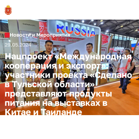
Новости и Мероприятия
29.05.2024
Нацпроект «Международная
кооперация и экспорт»:
участники проекта «Сделано
в Тульской области»
представляют продукты
питания на выставках в
Китае и Таиланде