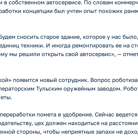
и в собственном автосервисе. По словам коммер
оработки концепции был учтен опыт похожих ран
дем сносить старое здание, которое у нас было,
 единиц техники. И иногда ремонтировать ее на с
ому мы решили открыть свой автосервис», — отме
ой» появится новый сотрудник. Вопрос роботиза
ператорским Тульским оружейным заводом. Робот
леты.
переработки помета в удобрение. Сейчас ведетс
одательству, цех должен находиться на расстоян
енной стороны, чтобы неприятные запахи не дох