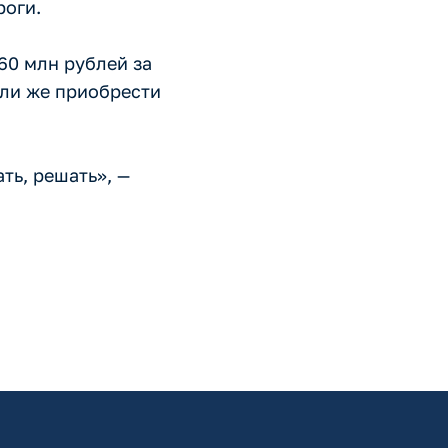
роги.
60 млн рублей за
или же приобрести
ть, решать», —