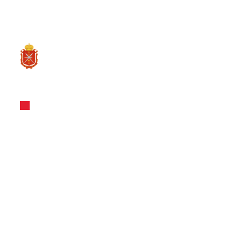
RU
О ре
Новости и Мероприятия
03.05.2024
Птицефабри
продолжает