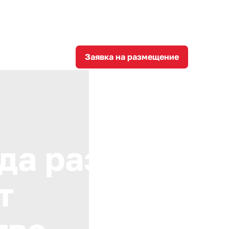
8
corporation@invest-tula.com
Личный кабинет
ции
Заявка на размещение
да развития
т