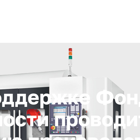
+ 7 (4872) 338-00
Горячая линия:
гионе
Инвестстандарт
Инвестору
Пресс-центр
О корпора
оддержке Фон
ости проводи