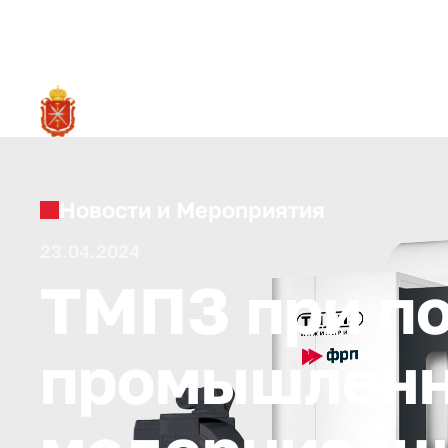
RU
О ре
Новости и Мероприятия
23.04.2024
ТМПЗ при п
промышленн