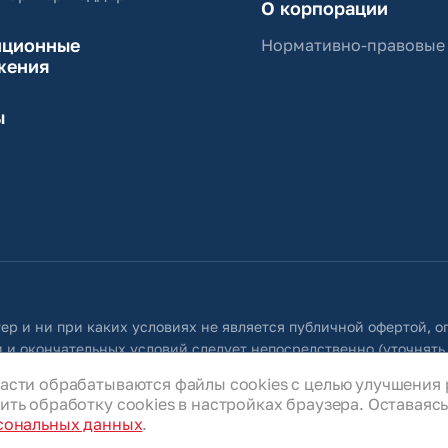
О корпорации
иционные
Нормативно-правовые
жения
ы
ер и ни при каких условиях не является публичной офертой, 
 и окончательных условий следует непосредственно (уточнять
 собой право в любое время без специального уведомления внос
асти обрабатываются файлы cookies с целью улучшения 
ую во всех разделах данного сайта.
ть обработку cookies в настройках браузера. Оставаясь 
сональных данных
.