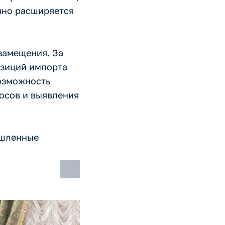
нно расширяется
замещения. За
озиций импорта
озможность
осов и выявления
ышленные