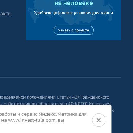
 акты
определяемой положениями Статьи 437 Гражданского
 у собственников/ обращаться в АО КРТО).Используя
ить изменения, удалять, исправлять, дополнять, либо
работы и сервис Яндекс.Метрика для
×
на www.invest-tula.com, вы