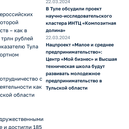
22.03.2024
В Туле обсудили проект
нероссийских
научно-исследовательского
которой
кластера ИНТЦ «Композитная
тв – как в
долина»
22.03.2024
3 трлн рублей
Нацпроект «Малое и среднее
оказателю Тула
предпринимательство»:
портном
Центр «Мой бизнес» и Высшая
техническая школа будут
развивать молодежное
отрудничество с
предпринимательство в
еятельности как
Тульской области
ьской области
с дружественными
е и достигли 185