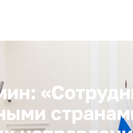
+ 7 (4872) 338-00
Горячая линия:
гионе
Инвестстандарт
Инвестору
Пресс-центр
О корпора
ин: «Сотрудн
ыми странами