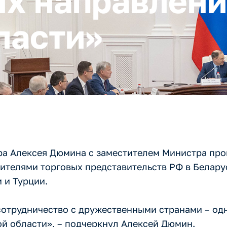
х направлени
ласти»
ора Алексея Дюмина с заместителем Министра пр
ителями торговых представительств РФ в Беларус
 и Турции.
сотрудничество с дружественными странами – од
й области», – подчеркнул Алексей Дюмин.