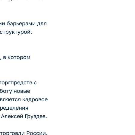
ми барьерами для
структурой.
, в котором
торгпредств с
аботу новые
твляется кадровое
пределения
 Алексей Груздев.
 торговли России,