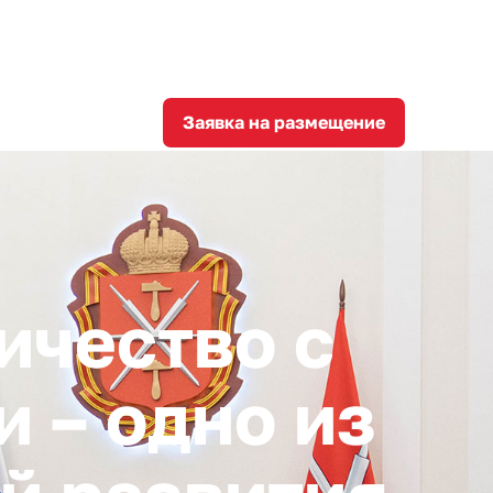
8
corporation@invest-tula.com
Личный кабинет
ции
Заявка на размещение
ичество с
 – одно из