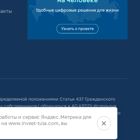
 акты
определяемой положениями Статьи 437 Гражданского
 у собственников/ обращаться в АО КРТО).Используя
ить изменения, удалять, исправлять, дополнять, либо
работы и сервис Яндекс.Метрика для
×
на www.invest-tula.com, вы