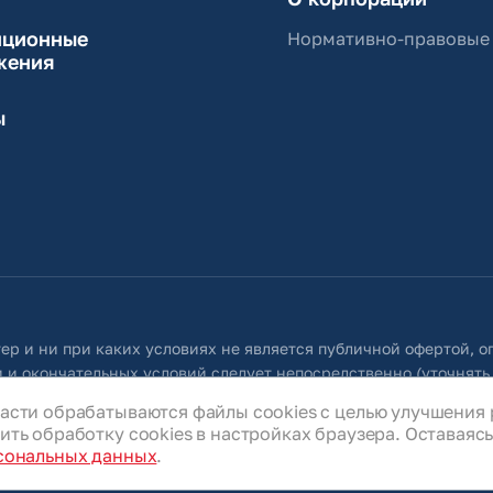
иционные
Нормативно-правовые
жения
ы
ер и ни при каких условиях не является публичной офертой, 
 и окончательных условий следует непосредственно (уточнять
 собой право в любое время без специального уведомления внос
асти обрабатываются файлы cookies с целью улучшения 
ую во всех разделах данного сайта.
ть обработку cookies в настройках браузера. Оставаясь 
сональных данных
.