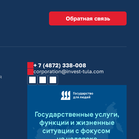
Обратная связь
+ 7 (4872) 338-008
corporation@invest-tula.com
я