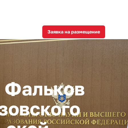
8
corporation@invest-tula.com
Личный кабинет
ции
Заявка на размещение
 Фальков
зовского