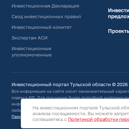
Инвестиционная Декларация
Инвест
предло
Свод инвестиционных правил
Инвестиционный комитет
Проект
Экспертам АСИ
Инвестиционные
уполномоченные
Инвестиционный портал Тульской области © 2026
Вся информация на сайте носит ознакомительный характ
кодекса РФ. Для получения более подробной информации
информацию, указанную на сайте, Общество оставляет за
На инвестиционном портале Тульской обл
любым иным способом обновлять информацию, размещенн
анализа посещаемости. Вы можете запрети
Персональные данные
соглашаетесь с
Политикой обработки пер