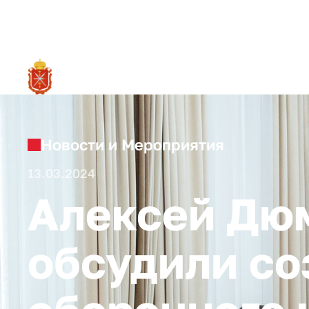
RU
О ре
Новости и Мероприятия
13.03.2024
Алексей Дю
обсудили со