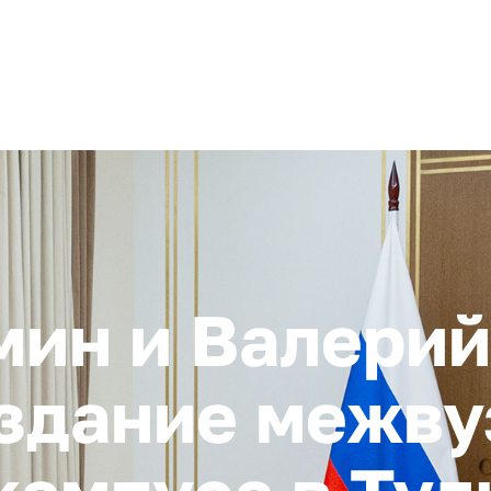
+ 7 (4872) 338-00
Горячая линия:
гионе
Инвестстандарт
Инвестору
Пресс-центр
О корпора
мин и Валерий
здание межву