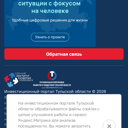
Обратная связь
Инвестиционный портал Тульской области © 2026
Вся информация на сайте носит ознакомительный характер и ни при
каких условиях не является публичной офертой, определяемой
На инвестиционном портале Тульской
положениями Статьи 437 Гражданского кодекса РФ. Для получения
области обрабатываются файлы cookies с
более подробной информации и окончательных условий следует
целью улучшения работы и сервис
непосредственно (уточнять у собственников/ обращаться в АО
Яндекс.Метрика для анализа
×
КРТО).Используя информацию, указанную на сайте, Общество
посещаемости. Вы можете запретить