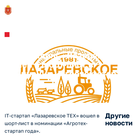
Новости и Мероприятия
13.02.2024
Агрохолдинг «Лазаревское»
вошел в шорт-лист в
номинации «Агротех-стартап
года»
Другие
IT-стартап «Лазаревское ТЕХ» вошел в
новости
шорт-лист в номинации «Агротех-
стартап года».