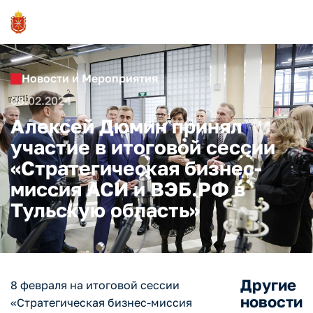
Новости и Мероприятия
08.02.2024
Алексей Дюмин принял
участие в итоговой сессии
«Стратегическая бизнес-
миссия АСИ и ВЭБ.РФ в
Тульскую область»
Другие
8 февраля на итоговой сессии
новости
«Стратегическая бизнес-миссия