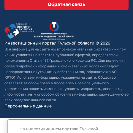
Обратная связь
Инвестиционный портал Тульской области © 2026
Вся информация на сайте носит ознакомительный характер и ни при
каких условиях не является публичной офертой, определяемой
положениями Статьи 437 Гражданского кодекса РФ. Для получения
более подробной информации и окончательных условий следует
непосредственно (уточнять у собственников/ обращаться в АО
КРТО).Используя информацию, указанную на сайте, Общество
оставляет за собой право в любое время без специального
уведомления вносить изменения, удалять, исправлять, дополнять,
либо любым иным способом обновлять информацию, размещенную во
всех разделах данного сайта.
Персональные данные
На инвестиционном портале Тульской