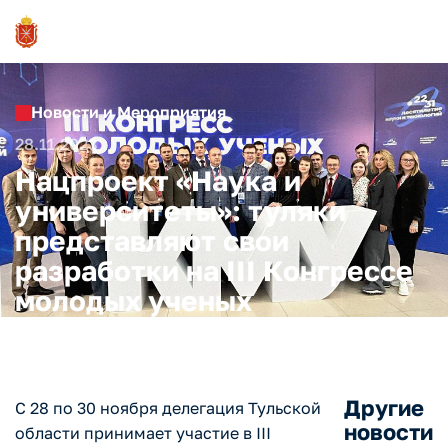
Новости и Мероприятия
28.11.2023
Нацпроект «Наука и
университеты»: туляки
представляют свои
разработки на III Конгрессе
молодых ученых
Другие
С 28 по 30 ноября делегация Тульской
новости
области принимает участие в III