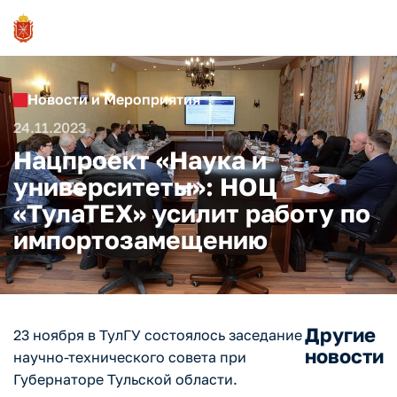
Новости и Мероприятия
24.11.2023
Нацпроект «Наука и
университеты»: НОЦ
«ТулаТЕХ» усилит работу по
импортозамещению
Другие
23 ноября в ТулГУ состоялось заседание
новости
научно-технического совета при
Губернаторе Тульской области.