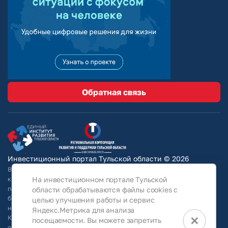
Обратная связь
Инвестиционный портал Тульской области © 2026
Вся информация на сайте носит ознакомительный характер и ни при
На инвестиционном портале Тульской
каких условиях не является публичной офертой, определяемой
положениями Статьи 437 Гражданского кодекса РФ. Для получения
области обрабатываются файлы cookies с
более подробной информации и окончательных условий следует
целью улучшения работы и сервис
непосредственно (уточнять у собственников/ обращаться в АО
Яндекс.Метрика для анализа
×
КРТО).Используя информацию, указанную на сайте, Общество
посещаемости. Вы можете запретить
оставляет за собой право в любое время без специального