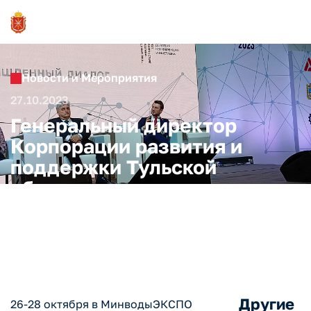
Новости и Мероприятия
27.10.2023
Генеральный директор
Корпорации развития и
поддержки Тульской
области выступил в качестве
спикера на форуме InRussia-
2023
Другие
26-28 октября в МинводыЭКСПО