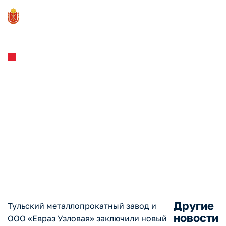
Новости и Мероприятия
26.10.2023
Тульский металлопрокатный
завод заключил контракт на
поставку
металлоконструкций для
ООО «Евраз Узловая»
Другие
Тульский металлопрокатный завод и
новости
ООО «Евраз Узловая» заключили новый