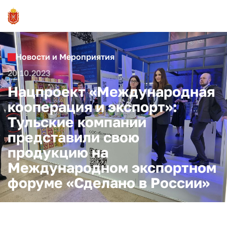
Новости и Мероприятия
20.10.2023
Нацпроект «Международная
кооперация и экспорт»:
Тульские компании
представили свою
продукцию на
Международном экспортном
форуме «Сделано в России»