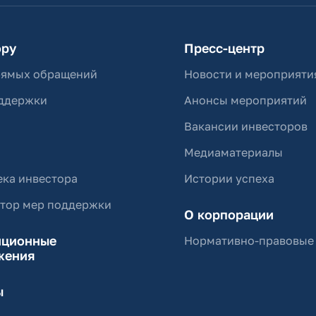
ору
Пресс-центр
рямых обращений
Новости и мероприяти
ддержки
Анонсы мероприятий
Вакансии инвесторов
Медиаматериалы
ка инвестора
Истории успеха
ятор мер поддержки
О корпорации
иционные
Нормативно-правовые
жения
ы