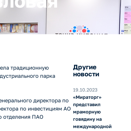
зловая"
Другие
овела традиционную
новости
дустриального парка
19.10.2023
«Мираторг»
генерального директора по
представил
ректора по инвестициям АО
мраморную
о отделения ПАО
говядину на
международной