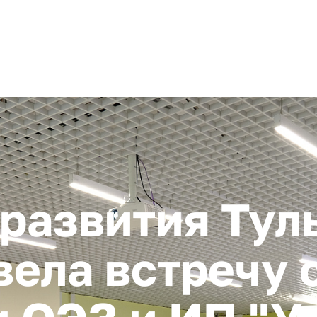
+ 7 (4872) 338-00
Горячая линия:
гионе
Инвестстандарт
Инвестору
Пресс-центр
О корпора
развития Тул
вела встречу 