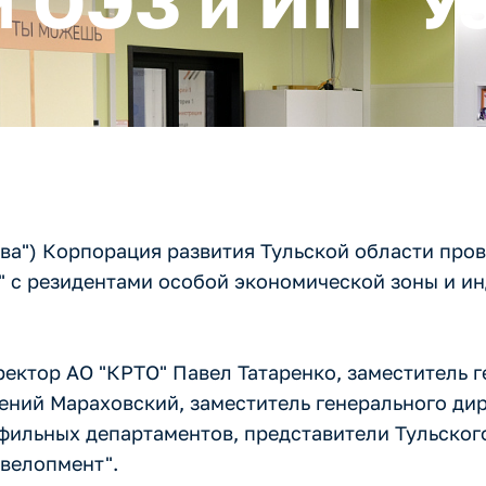
 ОЭЗ и ИП "У
тава") Корпорация развития Тульской области пр
" с резидентами особой экономической зоны и ин
ректор АО "КРТО" Павел Татаренко, заместитель 
гений Мараховский, заместитель генерального ди
фильных департаментов, представители Тульског
евелопмент".