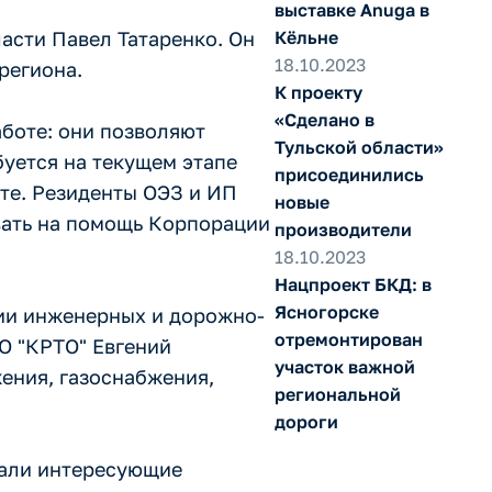
выставке Anuga в
асти Павел Татаренко. Он
Кёльне
18.10.2023
региона.
К проекту
«Сделано в
боте: они позволяют
Тульской области»
уется на текущем этапе
присоединились
рте. Резиденты ОЭЗ и ИП
новые
ывать на помощь Корпорации
производители
18.10.2023
Нацпроект БКД: в
Ясногорске
ции инженерных и дорожно-
отремонтирован
АО "КРТО" Евгений
участок важной
ения, газоснабжения,
региональной
дороги
адали интересующие