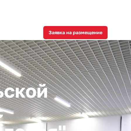
8
corporation@invest-tula.com
Личный кабинет
ции
Заявка на размещение
ьской
с