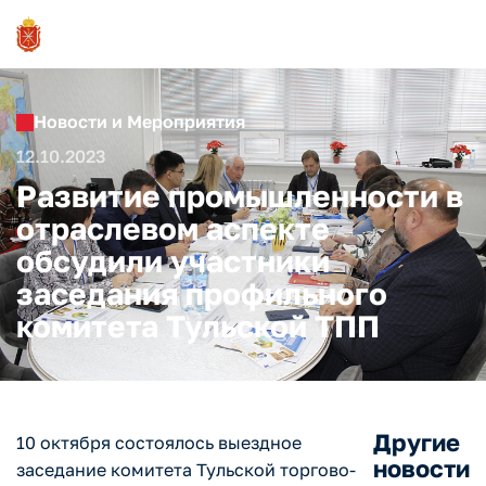
Новости и Мероприятия
12.10.2023
Развитие промышленности в
отраслевом аспекте
обсудили участники
заседания профильного
комитета Тульской ТПП
Другие
10 октября состоялось выездное
новости
заседание комитета Тульской торгово-