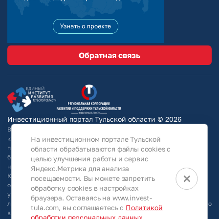
Обратная связь
Инвестиционный портал Тульской области © 2026
Вся информация на сайте носит ознакомительный характер и ни при
каких условиях не является публичной офертой, определяемой
На инвестиционном портале Тульской
положениями Статьи 437 Гражданского кодекса РФ. Для получения
области обрабатываются файлы cookies с
более подробной информации и окончательных условий следует
целью улучшения работы и сервис
непосредственно (уточнять у собственников/ обращаться в АО
Яндекс.Метрика для анализа
×
КРТО).Используя информацию, указанную на сайте, Общество
посещаемости. Вы можете запретить
оставляет за собой право в любое время без специального
обработку cookies в настройках
уведомления вносить изменения, удалять, исправлять, дополнять,
браузера. Оставаясь на www.invest-
либо любым иным способом обновлять информацию, размещенную во
tula.com, вы соглашаетесь с
Политикой
всех разделах данного сайта.
обработки персональных данных
.