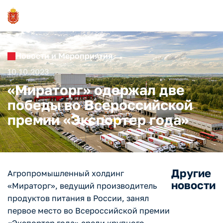
Новости и Мероприятия
10.10.2023
«Мираторг» одержал две
победы во Всероссийской
премии «Экспортер года»
Другие
Агропромышленный холдинг
новости
«Мираторг», ведущий производитель
продуктов питания в России, занял
первое место во Всероссийской премии