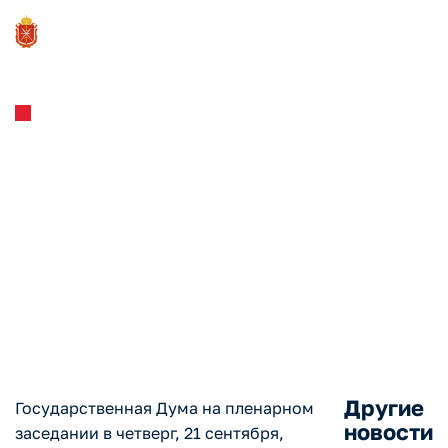
Новости и Мероприятия
21.09.2023
Законопроект о
модернизации кодов ОКВЭД
для снижения нагрузки на
бизнес прошел I чтение в
Госдуме
Другие
Государственная Дума на пленарном
новости
заседании в четверг, 21 сентября,