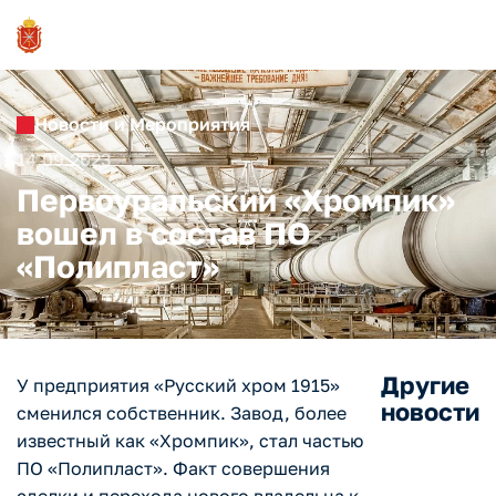
Новости и Мероприятия
14.09.2023
Первоуральский «Хромпик»
вошел в состав ПО
«Полипласт»
Другие
У предприятия «Русский хром 1915»
новости
сменился собственник. Завод, более
известный как «Хромпик», стал частью
ПО «Полипласт». Факт совершения