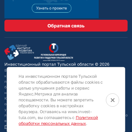
Обратная связь
Инвестиционный портал Тульской области © 2026
Вся информация на сайте носит ознакомительный характер и ни при
каких условиях не является публичной офертой, определяемой
На инвестиционном портале Тульской
положениями Статьи 437 Гражданского кодекса РФ. Для получения
области обрабатываются файлы cookies с
более подробной информации и окончательных условий следует
целью улучшения работы и сервис
непосредственно (уточнять у собственников/ обращаться в АО
Яндекс.Метрика для анализа
×
КРТО).Используя информацию, указанную на сайте, Общество
посещаемости. Вы можете запретить
оставляет за собой право в любое время без специального
обработку cookies в настройках
уведомления вносить изменения, удалять, исправлять, дополнять,
браузера. Оставаясь на www.invest-
либо любым иным способом обновлять информацию, размещенную во
tula.com, вы соглашаетесь с
Политикой
всех разделах данного сайта.
обработки персональных данных
.
Персональные данные