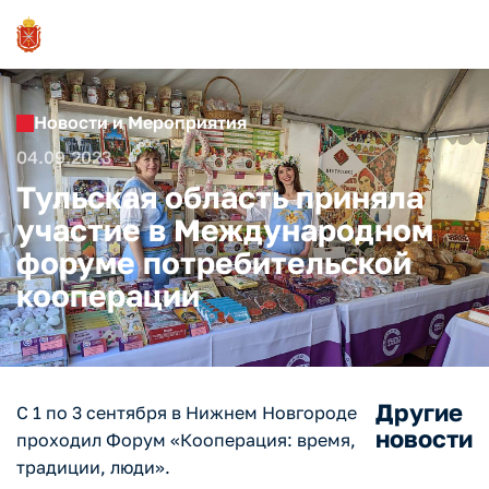
Новости и Мероприятия
04.09.2023
Тульская область приняла
участие в Международном
форуме потребительской
кооперации
Другие
С 1 по 3 сентября в Нижнем Новгороде
новости
проходил Форум «Кооперация: время,
традиции, люди».