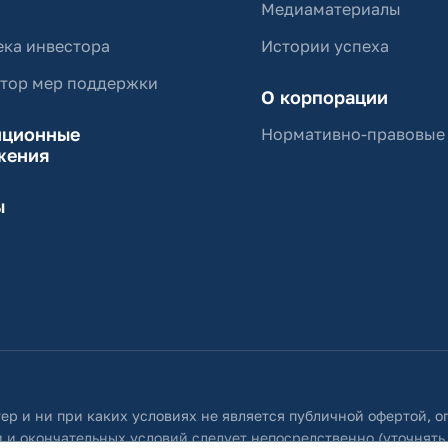
Медиаматериалы
ка инвестора
Истории успеха
ятор мер поддержки
О корпорации
иционные
Нормативно-правовые
жения
ы
ер и ни при каких условиях не является публичной офертой, 
 и окончательных условий следует непосредственно (уточнять