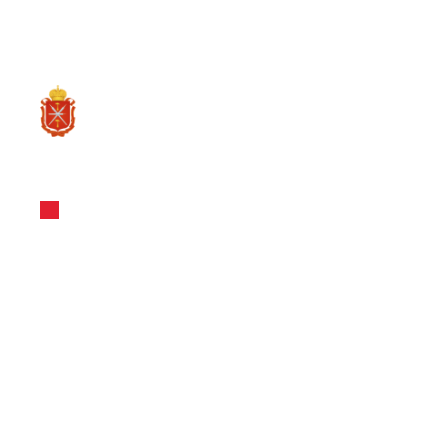
RU
О ре
Новости и Мероприятия
31.08.2023
Тульский об
фонд вошел 