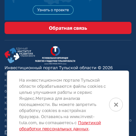
Обратная связь
Инвестиционный портал Тульской области © 2026
Вся информация на сайте носит ознакомительный характер и ни при
каких условиях не является публичной офертой, определяемой
На инвестиционном портале Тульской
положениями Статьи 437 Гражданского кодекса РФ. Для получения
области обрабатываются файлы cookies с
более подробной информации и окончательных условий следует
целью улучшения работы и сервис
непосредственно (уточнять у собственников/ обращаться в АО
Яндекс.Метрика для анализа
×
КРТО).Используя информацию, указанную на сайте, Общество
посещаемости. Вы можете запретить
оставляет за собой право в любое время без специального
обработку cookies в настройках
уведомления вносить изменения, удалять, исправлять, дополнять,
браузера. Оставаясь на www.invest-
либо любым иным способом обновлять информацию, размещенную во
tula.com, вы соглашаетесь с
Политикой
всех разделах данного сайта.
обработки персональных данных
.
Персональные данные