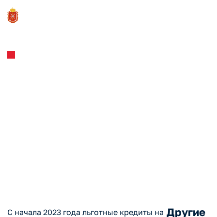
Новости и Мероприятия
18.08.2023
Почти 80 млрд рублей
привлекли МСП в рамках
льготной программы
инвестиционного
кредитования в текущем
году
Другие
С начала 2023 года льготные кредиты на