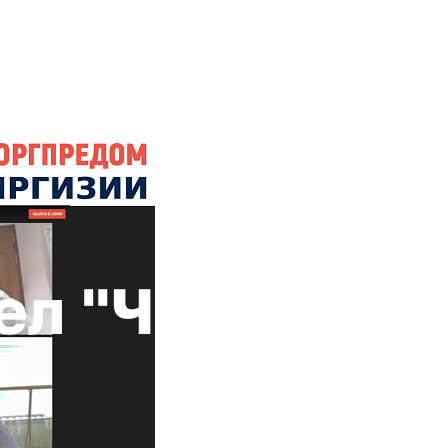
+ 7 (4872) 338-00
Горячая линия:
гионе
Инвестстандарт
Инвестору
Пресс-центр
О корпора
ел "Час с Тор