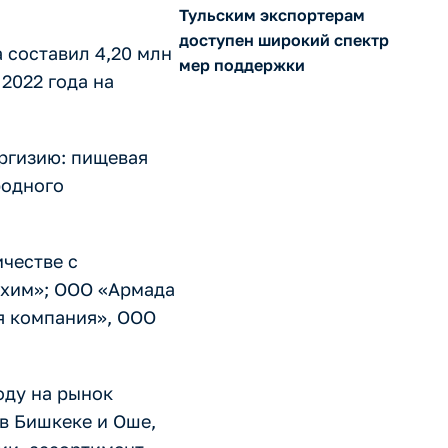
Тульским экспортерам
доступен широкий спектр
 составил 4,20 млн
мер поддержки
2022 года на
ргизию: пищевая
родного
честве с
ахим»; ООО «Армада
я компания», ООО
оду на рынок
 в Бишкеке и Оше,