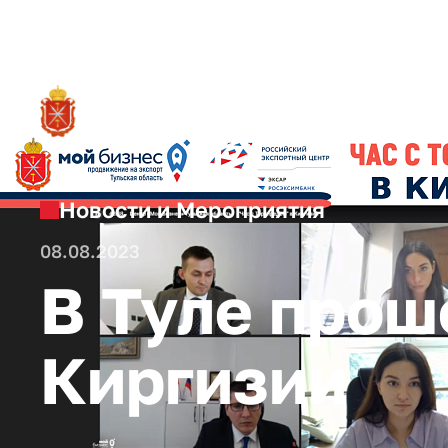
RU
О ре
Новости и Мероприятия
08.08.2023
В Туле прош
Киргизии