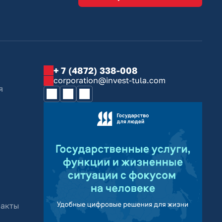
+ 7 (4872) 338-008
corporation@invest-tula.com
я
 акты