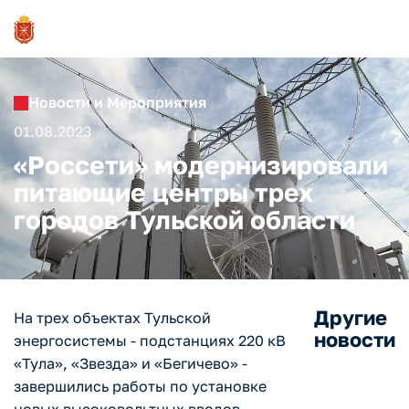
Новости и Мероприятия
01.08.2023
«Россети» модернизировали
питающие центры трех
городов Тульской области
Другие
На трех объектах Тульской
новости
энергосистемы - подстанциях 220 кВ
«Тула», «Звезда» и «Бегичево» -
завершились работы по установке