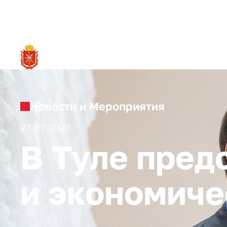
RU
О ре
Новости и Мероприятия
23.07.2023
В Туле пред
и экономиче