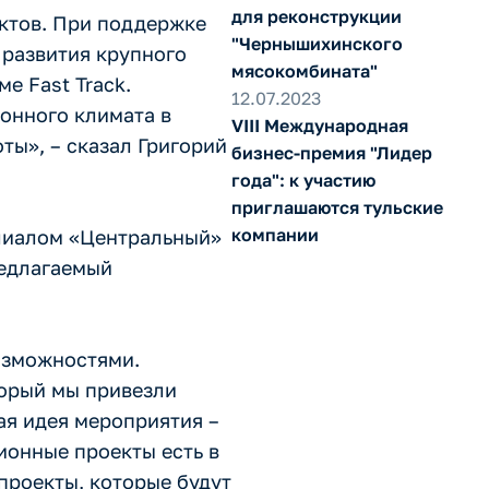
для реконструкции
ектов. При поддержке
"Чернышихинского
 развития крупного
мясокомбината"
е Fast Track.
12.07.2023
онного климата в
VIII Международная
ты», – сказал Григорий
бизнес-премия "Лидер
года": к участию
приглашаются тульские
компании
лиалом «Центральный»
редлагаемый
возможностями.
торый мы привезли
ая идея мероприятия –
ионные проекты есть в
проекты, которые будут