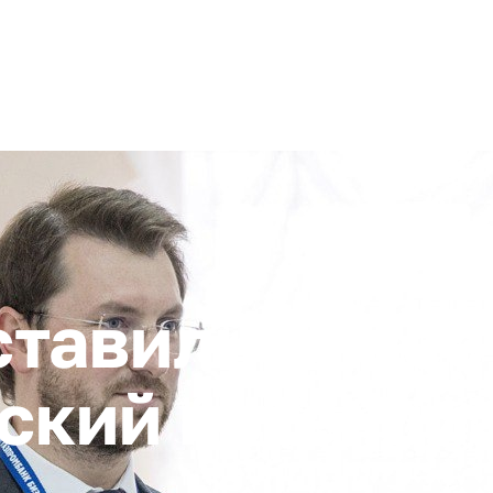
+ 7 (4872) 338-00
Горячая линия:
гионе
Инвестстандарт
Инвестору
Пресс-центр
О корпора
ставили инве
ский потенци