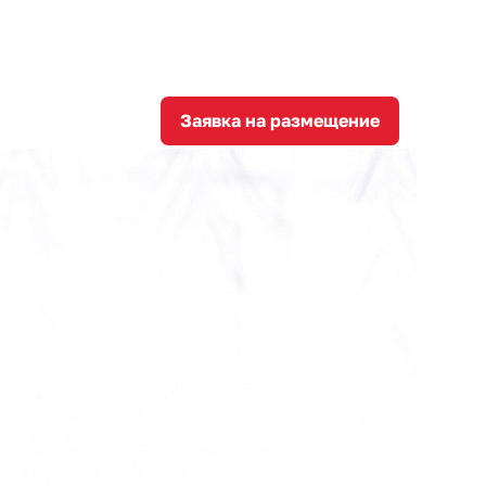
8
corporation@invest-tula.com
Личный кабинет
ции
Заявка на размещение
стиционный
ал региона