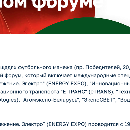
ом форуме
лощадях футбольного манежа (пр. Победителей, 20
ий форум, который включает международные спе
ережение. Электро" (ENERGY EXPO), "Инновацион
вационного транспорта "Е-ТРАНС" (eTRANS), "Тех
logies), "Атомэкспо-Беларусь", "ЭкспоСВЕТ", "В
ежение. Электро" (ENERGY EXPO) проводится с 19