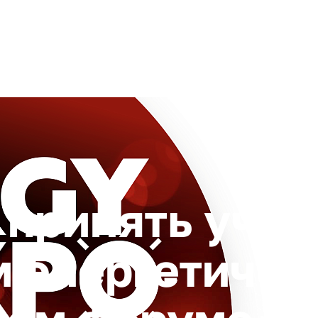
+ 7 (4872) 338-00
Горячая линия:
гионе
Инвестстандарт
Инвестору
Пресс-центр
О корпора
принять учас
 энергетичес