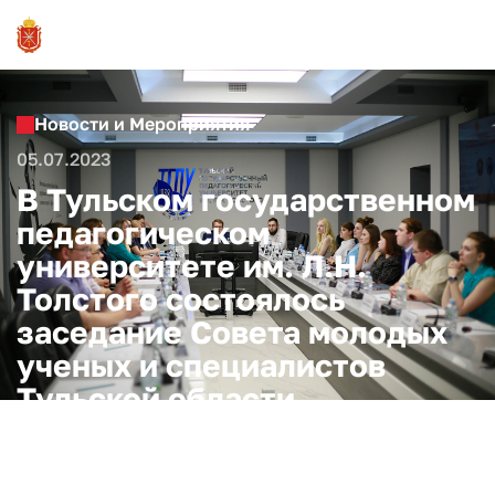
Новости и Мероприятия
05.07.2023
В Тульском государственном
педагогическом
университете им. Л.Н.
Толстого состоялось
заседание Совета молодых
ученых и специалистов
Тульской области