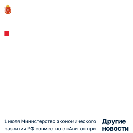
Новости и Мероприятия
30.06.2023
Минэкономразвития
расширяет поддержку
онлайн-торговли МСП при
помощи новой партнерской
программы
Другие
1 июля Министерство экономического
новости
развития РФ совместно с «Авито» при