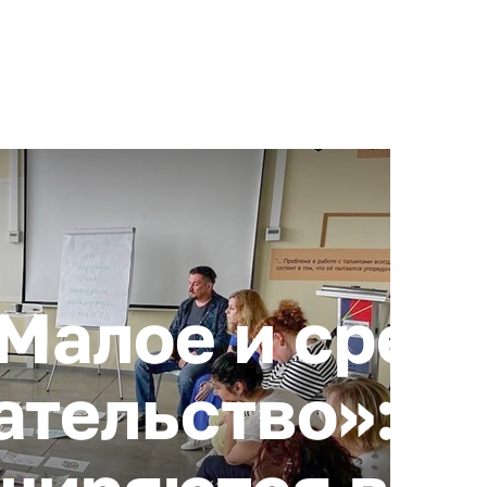
+ 7 (4872) 338-00
Горячая линия:
гионе
Инвестстандарт
Инвестору
Пресс-центр
О корпора
Малое и сред
тельство»: в