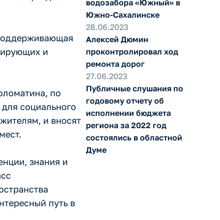
водозабора «Южный» в
Южно-Сахалинске
28.06.2023
«поддерживающая
Алексей Дюмин
вирующих и
проконтролировал ход
ремонта дорог
27.06.2023
Публичные слушания по
оломатина, по
годовому отчету об
 для социального
исполнении бюджета
жителям, и вносят
региона за 2022 год
мест.
состоялись в областной
Думе
енции, знания и
асс
остранства
нтересный путь в