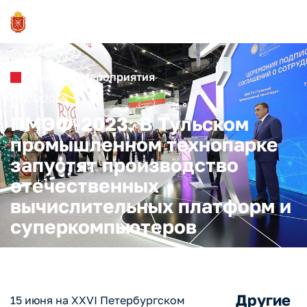
Новости и Мероприятия
15.06.2023
ПМЭФ-2023: В Тульском
промышленном технопарке
запустят производство
отечественных
вычислительных платформ и
суперкомпьютеров
Другие
15 июня на XXVI Петербургском