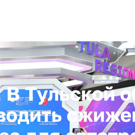
+ 7 (4872) 338-00
Горячая линия:
гионе
Инвестстандарт
Инвестору
Пресс-центр
О корпора
В Тульской о
зводить сжиж