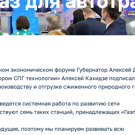
аз для автотр
дном экономическом форуме Губернатор Алексей
зпром СПГ технологии» Алексей Кахидзе подписа
роизводству и отгрузке сжиженного природного г
 ведется системная работа по развитию сети
йствуют семь таких станций, принадлежащих «Газ
удущее, поэтому мы планируем развивать всю