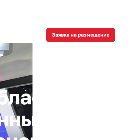
8
corporation@invest-tula.com
Личный кабинет
ции
Заявка на размещение
бласти
енный