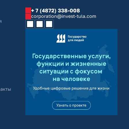
+ 7 (4872) 338-008
corporation@invest-tula.com
я
 акты