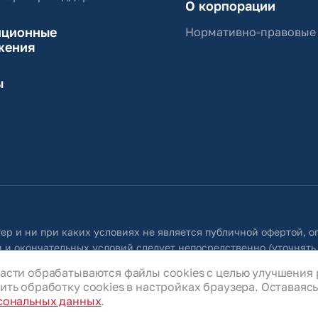
О корпорации
иционные
Нормативно-правовые
жения
ы
ер и ни при каких условиях не является публичной офертой, 
 и окончательных условий следует непосредственно (уточнять
 собой право в любое время без специального уведомления внос
асти обрабатываются файлы cookies с целью улучшения 
ую во всех разделах данного сайта.
ть обработку cookies в настройках браузера. Оставаясь 
сональных данных
.