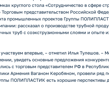
амках круглого стола «Сотрудничество в сфере ст
о Торговым представительством Российской Феде
ента промышленных проектов Группы ПОЛИПЛАС
пании: рассказал о производстве трубной проду
чных труб с соэкструзионными слоями и опыте и
ы участвуем впервые, – отметил Илья Тулешов. – 
ении, увидеть основные предложения конкуренто
лись с торговым представителем РФ в Республик
ики Армения Ваганом Керобяном, провели ряд пе
руппы ПОЛИПЛАСТИК есть хорошие перспективы д