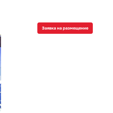
8
corporation@invest-tula.com
Личный кабинет
ции
Заявка на размещение
иняла
 выставке