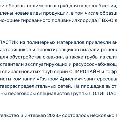
 образцы полимерных труб для водоснабжения,
авлены новые виды продукции, в том числе обр
рно-ориентированного поливинилхлорида ПВХ-О д
АСТИК из полимерных материалов привлекли вн
с застройщиков и проектировщиков вызвали реше
 для обустройства скважин, а также трубы из сши
дставители эксплуатирующих и ресурсоснабжающ
и спиральновитых труб серии СПИРОЛАЙН и гофр
исты компании «Газпром Армения» заинтересова
 газораспределительных сетей. На площадке выст
ваны переговоры специалистов Группы ПОЛИПЛАС
тельство и интерьер 2023» состоялось несколько