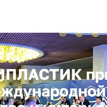
+ 7 (4872) 338-00
Горячая линия:
гионе
Инвестстандарт
Инвестору
Пресс-центр
О корпора
ИПЛАСТИК пр
еждународной