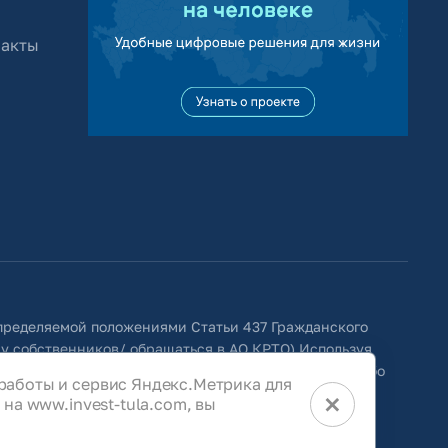
 акты
определяемой положениями Статьи 437 Гражданского
 у собственников/ обращаться в АО КРТО).Используя
ить изменения, удалять, исправлять, дополнять, либо
работы и сервис Яндекс.Метрика для
×
на www.invest-tula.com, вы