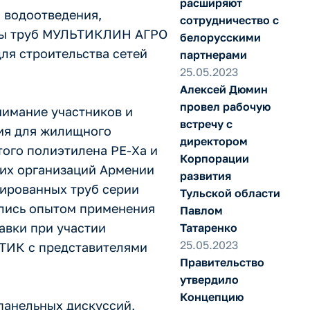
расширяют
 водоотведения,
сотрудничество с
азцы труб МУЛЬТИКЛИН АГРО
белорусскими
ля строительства сетей
партнерами
25.05.2023
Алексей Дюмин
провел рабочую
имание участников и
встречу с
ния для жилищного
директором
того полиэтилена PE-Xa и
Корпорации
их организаций Армении
развития
ированных труб серии
Тульской области
лись опытом применения
Павлом
авки при участии
Татаренко
25.05.2023
ТИК с представителями
Правительство
утвердило
Концепцию
 панельных дискуссий,