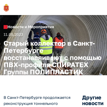
Новости и Мероприятия
11.05.2023
Старый коллектор в Санкт-
Петербурге
восстанавливают с помощью
ПВХ-профиля СПИРАТЕХ
Группы ПОЛИПЛАСТИК
Другие
В Санкт-Петербурге продолжается
новости
реконструкция тоннельного