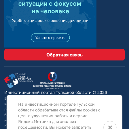
Обратная связь
Инвестиционный портал Тульской области © 2026
Вся информация на сайте носит ознакомительный характер и ни при
На инвестиционном портале Тульской
каких условиях не является публичной офертой, определяемой
положениями Статьи 437 Гражданского кодекса РФ. Для получения
области обрабатываются файлы cookies с
более подробной информации и окончательных условий следует
целью улучшения работы и сервис
непосредственно (уточнять у собственников/ обращаться в АО
Яндекс.Метрика для анализа
×
КРТО).Используя информацию, указанную на сайте, Общество
посещаемости. Вы можете запретить