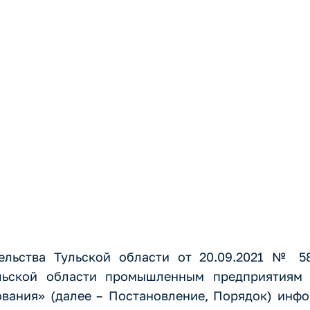
м на возмеще
занных с прио
удования
ельства Тульской области от 20.09.2021 № 
льской области промышленным предприятиям н
ования» (далее – Постановление, Порядок) инф