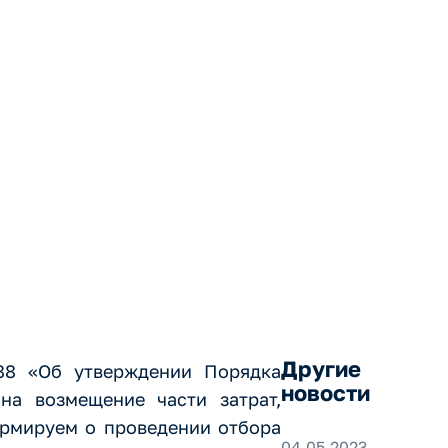
ние части
бретением
Другие
588 «Об утверждении Порядка
новости
а возмещение части затрат,
ормируем о проведении отбора
04.05.2023