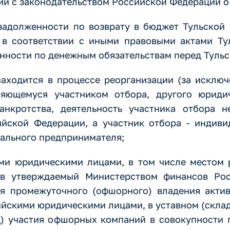
ии с законодательством Российской Федерации о 
 задолженности по возврату в бюджет Тульской
 в соответствии с иными правовыми актами Ту
нности по денежным обязательствам перед Тульс
находится в процессе реорганизации (за исклю
яющемуся участником отбора, другого юридич
нкротства, деятельность участника отбора н
йской Федерации, а участник отбора - индиви
уального предпринимателя;
ыми юридическими лицами, в том числе местом 
 в утверждаемый Министерством финансов Ро
ля промежуточного (офшорного) владения акти
ийскими юридическими лицами, в уставном (скла
ц) участия офшорных компаний в совокупности 