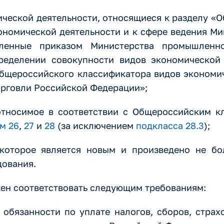
ической деятельности, относящиеся к разделу «
ономической деятельности и к сфере ведения М
еленные приказом Министерства промышленн
еделении совокупности видов экономической 
бщероссийского классификатора видов экономич
рговли Российской Федерации»;
относимое в соответствии с Общероссийским к
м 26
,
27
и
28
(за исключением
подкласса 28.3
);
 которое является новым и произведено не бо
дования.
жен соответствовать следующим требованиям:
 обязанности по уплате налогов, сборов, страх