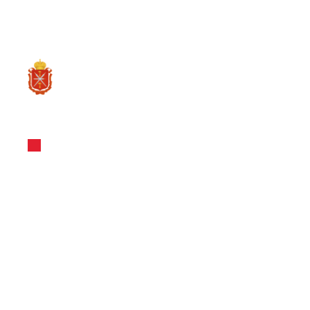
RU
О ре
Новости и Мероприятия
04.05.2023
Стартовал о
субсидий п