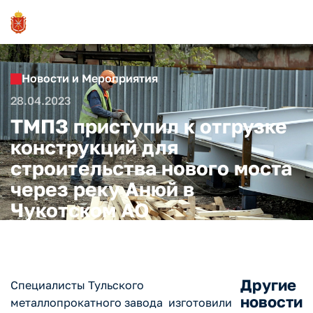
Новости и Мероприятия
28.04.2023
ТМПЗ приступил к отгрузке
конструкций для
строительства нового моста
через реку Анюй в
Чукотском АО
Другие
Специалисты Тульского
новости
металлопрокатного завода изготовили