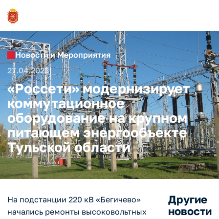
Новости и Мероприятия
27.04.2023
«Россети» модернизирует
коммутационное
оборудование на крупном
питающем энергообъекте
Тульской области
Другие
На подстанции 220 кВ «Бегичево»
новости
начались ремонты высоковольтных