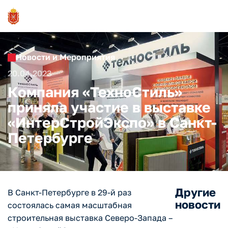
Новости и Мероприятия
20.04.2023
Компания «ТехноСтиль»
приняла участие в выставке
«ИнтерСтройЭкспо» в Санкт-
Петербурге
Другие
В Санкт-Петербурге в 29-й раз
новости
состоялась самая масштабная
строительная выставка Северо-Запада –