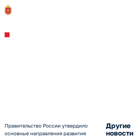
Новости и Мероприятия
18.04.2023
Минэкономразвития России
будет координировать
работу по развитию
цифровой платформы «Мой
экспорт»
Другие
Правительство России утвердило
новости
основные направления развития