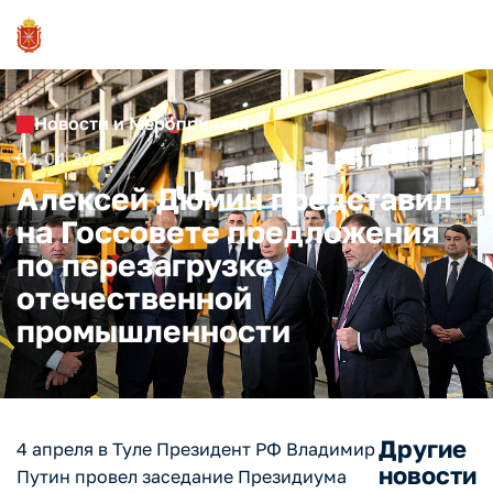
Новости и Мероприятия
04.04.2023
Алексей Дюмин представил
на Госсовете предложения
по перезагрузке
отечественной
промышленности
Другие
4 апреля в Туле Президент РФ Владимир
новости
Путин провел заседание Президиума