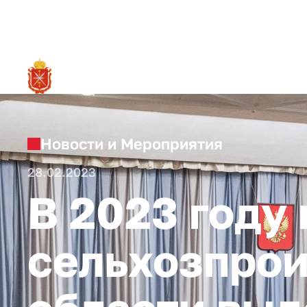
RU
О ре
Новости и Мероприятия
28.02.2023
В 2023 году
сельхозпрои