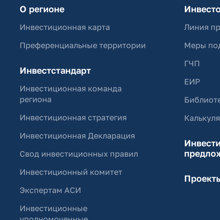
О регионе
Инвест
Инвестиционная карта
Линия п
Преференциальные территории
Меры по
ГЧП
Инвестстандарт
ЕИР
Инвестиционная команда
региона
Библиоте
Инвестиционная стратегия
Калькул
Инвестиционная Декларация
Инвест
предло
Свод инвестиционных правил
Инвестиционный комитет
Проект
Экспертам АСИ
Инвестиционные
уполномоченные