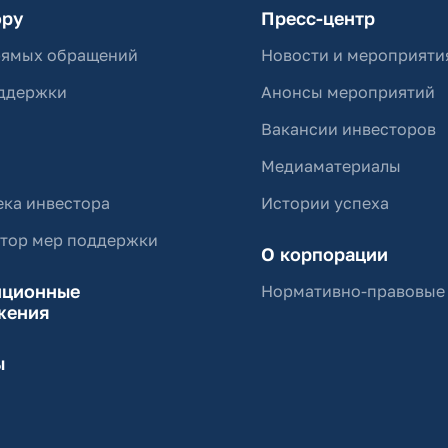
ору
Пресс-центр
рямых обращений
Новости и мероприяти
ддержки
Анонсы мероприятий
Вакансии инвесторов
Медиаматериалы
ка инвестора
Истории успеха
ятор мер поддержки
О корпорации
иционные
Нормативно-правовые
жения
ы