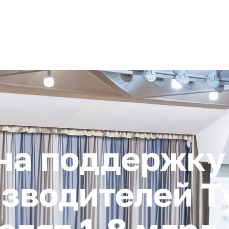
+ 7 (4872) 338-00
Горячая линия:
гионе
Инвестстандарт
Инвестору
Пресс-центр
О корпора
 на поддержку
зводителей Т