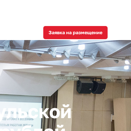
8
corporation@invest-tula.com
Личный кабинет
ции
Заявка на размещение
ульской