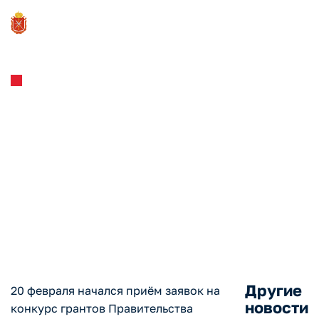
Новости и Мероприятия
20.02.2023
Стартовал приём заявок на
участие в конкурсе грантов
Правительства Тульской
области в сфере науки и
техники
Другие
20 февраля начался приём заявок на
новости
конкурс грантов Правительства