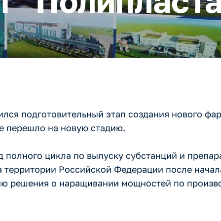
т "Полипласта
ился подготовительный этап создания нового фа
же перешло на новую стадию.
д полного цикла по выпуску субстанций и препар
на территории Российской Федерации после начал
тию решения о наращивании мощностей по произв