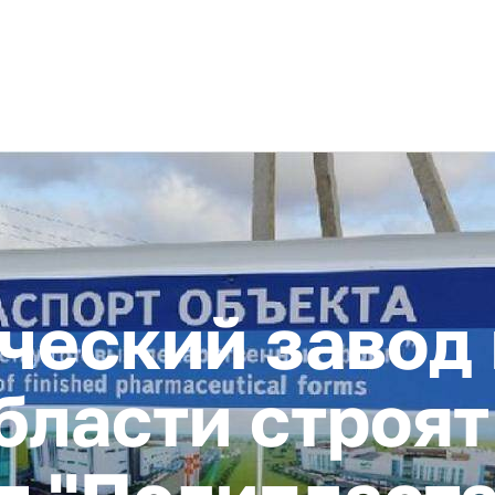
+ 7 (4872) 338-00
Горячая линия:
гионе
Инвестстандарт
Инвестору
Пресс-центр
О корпора
еский завод 
бласти строят