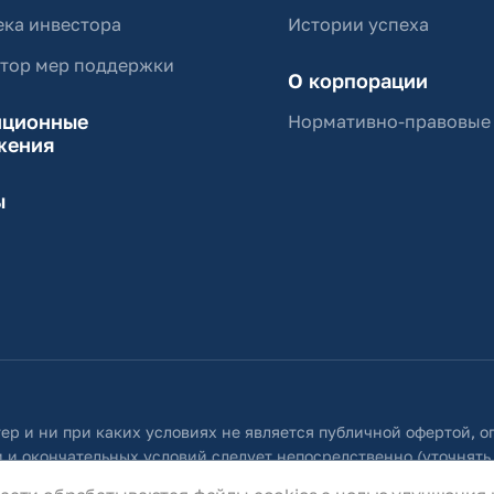
ка инвестора
Истории успеха
ятор мер поддержки
О корпорации
иционные
Нормативно-правовые
жения
ы
ер и ни при каких условиях не является публичной офертой, 
 и окончательных условий следует непосредственно (уточнять
 собой право в любое время без специального уведомления внос