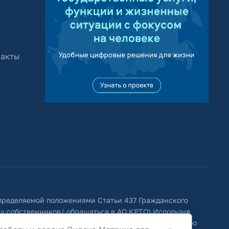
 акты
определяемой положениями Статьи 437 Гражданского
 у собственников/ обращаться в АО КРТО).Используя
ить изменения, удалять, исправлять, дополнять, либо