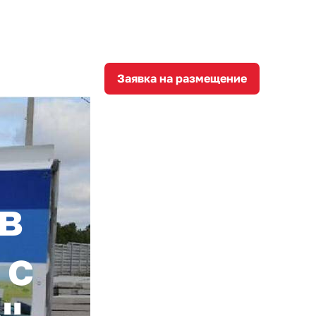
8
corporation@invest-tula.com
Личный кабинет
ции
Заявка на размещение
в
 с