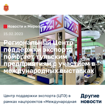
Новости и Мероприятия
15.02.2023
Региональный Центр
поддержки экспорта
помогает тульским
предприятиям с участием в
международных выставках
Другие
Центр поддержки экспорта (ЦПЭ) в
новости
рамках нацпроектов «Международная