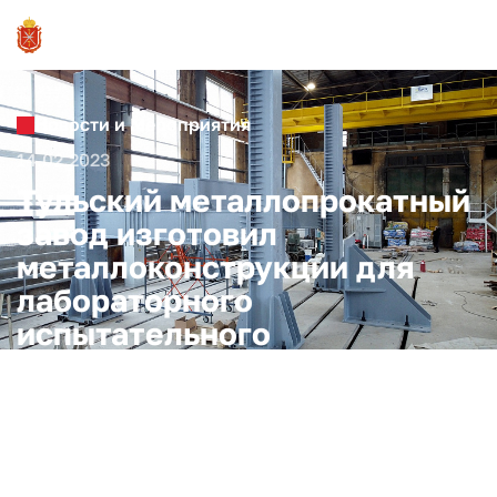
Новости и Мероприятия
14.02.2023
Тульский металлопрокатный
завод изготовил
металлоконструкции для
лабораторного
испытательного
оборудования АО «НИЦ
«Строительство»