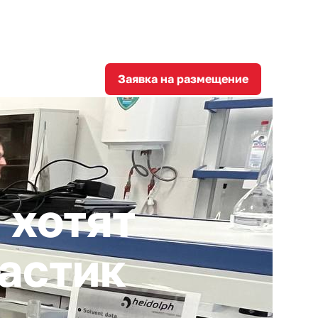
8
corporation@invest-tula.com
Личный кабинет
ции
Заявка на размещение
 хотят
астик