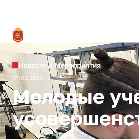
RU
О ре
Новости и Мероприятия
07.02.2023
Молодые уче
усовершенст