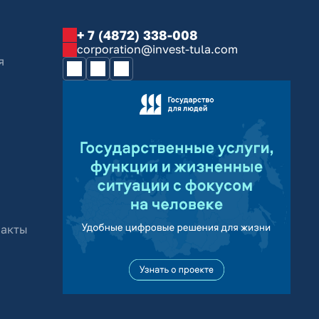
+ 7 (4872) 338-008
corporation@invest-tula.com
я
 акты