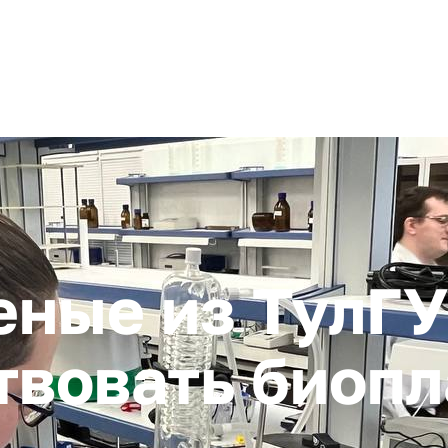
+ 7 (4872) 338-00
Горячая линия:
гионе
Инвестстандарт
Инвестору
Пресс-центр
О корпора
ные из ТулГУ
вовать биопл