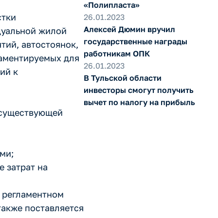
«Полипласта»
стки
26.01.2023
Алексей Дюмин вручил
дуальной жилой
государственные награды
тий, автостоянок,
работникам ОПК
ламентируемых для
26.01.2023
ий к
В Тульской области
инвесторы смогут получить
вычет по налогу на прибыль
 существующей
ми;
 затрат на
и регламентном
также поставляется