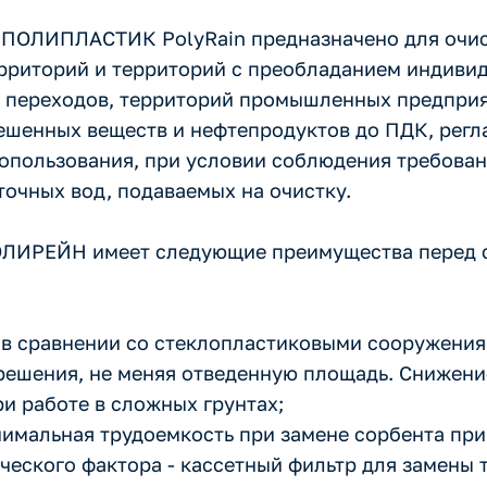
а ПОЛИПЛАСТИК PolyRain предназначено для очи
ерриторий и территорий с преобладанием индиви
х переходов, территорий промышленных предприя
звешенных веществ и нефтепродуктов до ПДК, рег
одопользования, при условии соблюдения требован
точных вод, подаваемых на очистку.
ПОЛИРЕЙН имеет следующие преимущества перед
 в сравнении со стеклопластиковыми сооружения
решения, не меняя отведенную площадь. Снижение
и работе в сложных грунтах;
нимальная трудоемкость при замене сорбента пр
еского фактора - кассетный фильтр для замены 