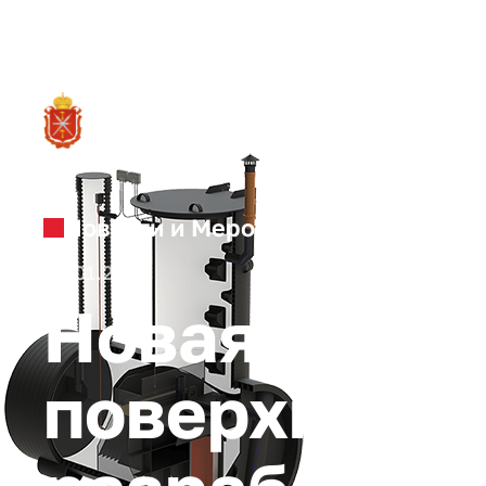
RU
О ре
Новости и Мероприятия
26.01.2023
Новая линей
поверхностн