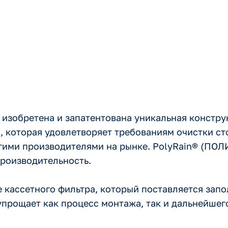
а в Группе П
зобретена и запатентована уникальная констру
, которая удовлетворяет требованиям очистки ст
угими производителями на рынке. PolyRain® (ПО
роизводительность.
 кассетного фильтра, который поставляется зап
упрощает как процесс монтажа, так и дальнейше